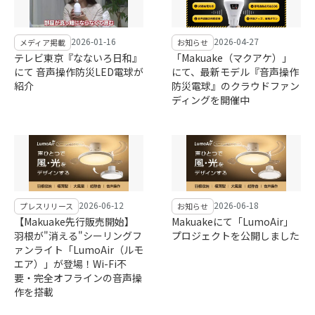
2026-01-16
2026-04-27
メディア掲載
お知らせ
テレビ東京『なないろ日和』
「Makuake（マクアケ）」
にて 音声操作防災LED電球が
にて、最新モデル『音声操作
紹介
防災電球』のクラウドファン
ディングを開催中
2026-06-12
2026-06-18
プレスリリース
お知らせ
【Makuake先行販売開始】
Makuakeにて「LumoAir」
羽根が"消える"シーリングフ
プロジェクトを公開しました
ァンライト「LumoAir（ルモ
エア）」が登場！Wi-Fi不
要・完全オフラインの音声操
作を搭載