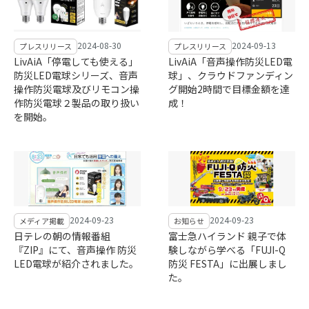
2024-08-30
2024-09-13
プレスリリース
プレスリリース
LivAiA「停電しても使える」
LivAiA「音声操作防災LED電
防災LED電球シリーズ、音声
球」、クラウドファンディン
操作防災電球及びリモコン操
グ開始2時間で目標金額を達
作防災電球２製品の取り扱い
成！
を開始。
2024-09-23
2024-09-23
メディア掲載
お知らせ
日テレの朝の情報番組
富士急ハイランド 親子で体
『ZIP』にて、音声操作 防災
験しながら学べる「FUJI-Q
LED電球が紹介されました。
防災 FESTA」に出展しまし
た。